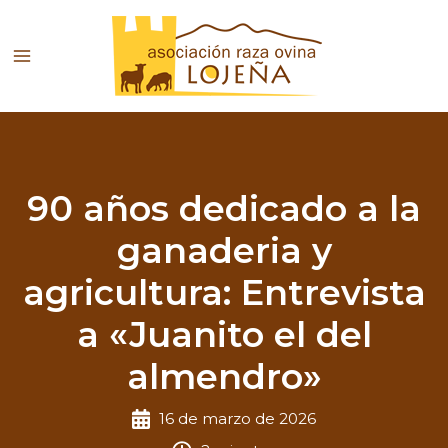
Ir
al
contenido
90 años dedicado a la
ganaderia y
agricultura: Entrevista
a «Juanito el del
almendro»
16 de marzo de 2026