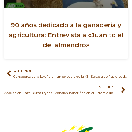
90 años dedicado a la ganaderia y
agricultura: Entrevista a «Juanito el
del almendro»
ANTERIOR
Ant
Si
Ganaderos de la Lojeña en un coloquio de la XIII Escuela de Pastores de Andalucía
SIGUIENTE
Asociación Raza Ovina Lojeña: Mención honorífica en el I Premio de Ecología 2026