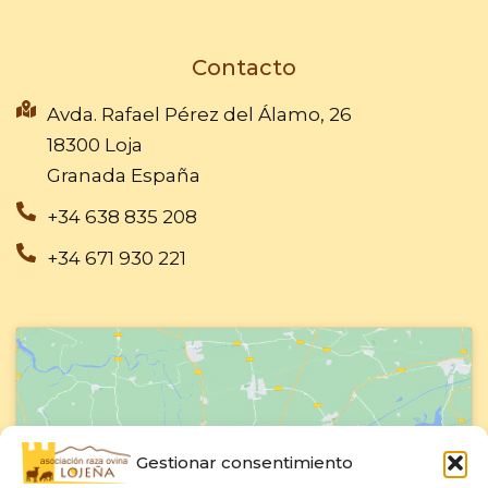
c
u
e
t
b
u
Contacto
o
b
o
e
Avda. Rafael Pérez del Álamo, 26
k
18300 Loja
-
Granada España
f
+34 638 835 208
+34 671 930 221
Gestionar consentimiento
Haz clic para aceptar cookies de