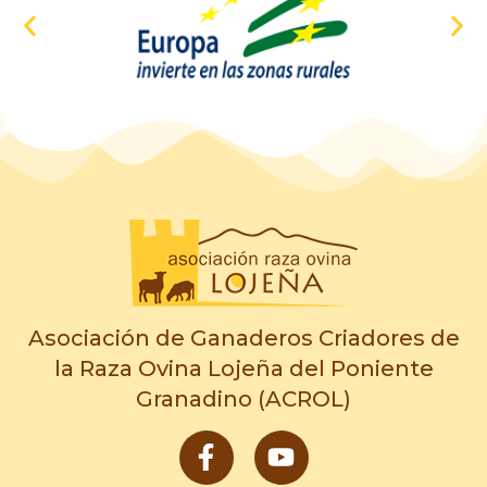
Asociación de Ganaderos Criadores de
la Raza Ovina Lojeña del Poniente
Granadino (ACROL)
F
Y
a
o