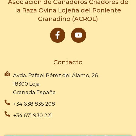
Asociación de Ganaderos Criadores de
la Raza Ovina Lojeña del Poniente
Granadino (ACROL)
F
Y
a
o
c
u
e
t
b
u
Contacto
o
b
o
e
Avda. Rafael Pérez del Álamo, 26
k
18300 Loja
-
Granada España
f
+34 638 835 208
+34 671 930 221