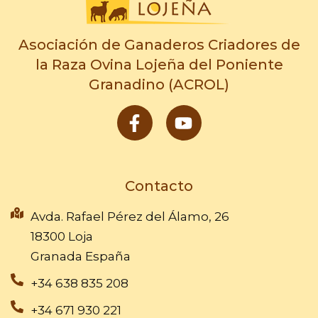
Asociación de Ganaderos Criadores de
la Raza Ovina Lojeña del Poniente
Granadino (ACROL)
F
Y
a
o
c
u
e
t
b
u
Contacto
o
b
o
e
Avda. Rafael Pérez del Álamo, 26
k
18300 Loja
-
Granada España
f
+34 638 835 208
+34 671 930 221