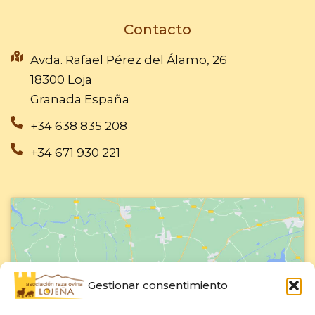
e
t
b
u
Contacto
o
b
o
e
Avda. Rafael Pérez del Álamo, 26
k
18300 Loja
-
Granada España
f
+34 638 835 208
+34 671 930 221
Gestionar consentimiento
Haz clic para aceptar cookies de
marketing y permitir este contenido