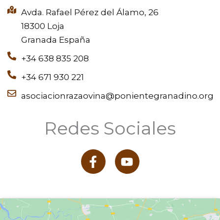
Avda. Rafael Pérez del Álamo, 26
18300 Loja
Granada España
+34 638 835 208
+34 671 930 221
asociacionrazaovina@ponientegranadino.org
Redes Sociales
F
Y
a
o
c
u
e
t
b
u
o
b