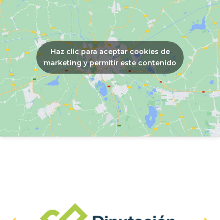
o
e
k
-
f
Haz clic para aceptar cookies de
marketing y permitir este contenido