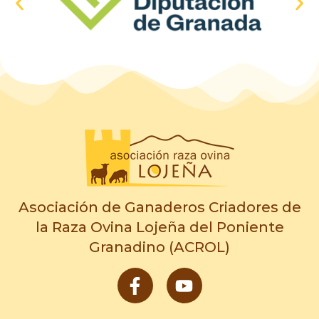
Asociación de Ganaderos Criadores de
la Raza Ovina Lojeña del Poniente
Granadino (ACROL)
F
Y
a
o
c
u