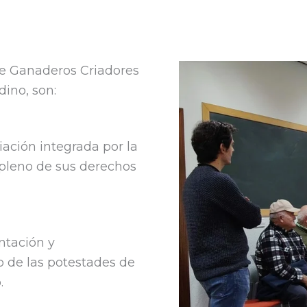
de Ganaderos Criadores
ino, son:
ación integrada por la
 pleno de sus derechos
ntación y
io de las potestades de
.