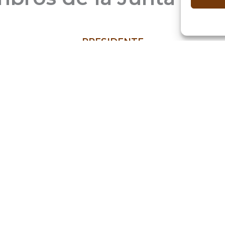
PRESIDENTE
D. Juan Antonio Moreno Cobo
Vicepresidente
D. Emilio Fermín Aguilar Arrabal
Secretario
D. Rafael Álvarez Aguilera
Tesorero
D. Juan Carlos Jiménez Guerrero
Vocales
D. Francisco Jesús Luque Torrano