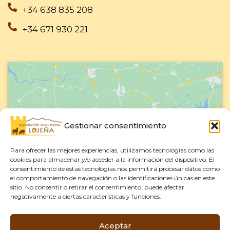
f
+34 638 835 208
+34 671 930 221
Gestionar consentimiento
Haz clic para aceptar cookies de
marketing y permitir este contenido
Para ofrecer las mejores experiencias, utilizamos tecnologías como las
cookies para almacenar y/o acceder a la información del dispositivo. El
consentimiento de estas tecnologías nos permitirá procesar datos como
el comportamiento de navegación o las identificaciones únicas en este
sitio. No consentir o retirar el consentimiento, puede afectar
negativamente a ciertas características y funciones.
Aceptar