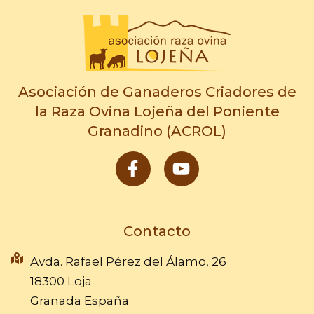
Asociación de Ganaderos Criadores de
la Raza Ovina Lojeña del Poniente
Granadino (ACROL)
F
Y
a
o
c
u
e
t
b
u
Contacto
o
b
o
e
Avda. Rafael Pérez del Álamo, 26
k
18300 Loja
-
Granada España