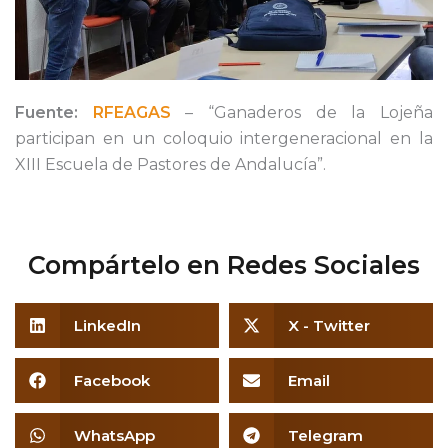
Fuente:
RFEAGAS
– “Ganaderos de la Lojeña
participan en un coloquio intergeneracional en la
XIII Escuela de Pastores de Andalucía”.
Compártelo en Redes Sociales
LinkedIn
X - Twitter
Facebook
Email
WhatsApp
Telegram