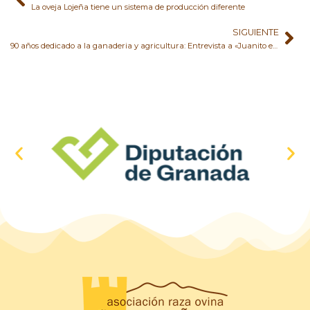
Ant
Si
La oveja Lojeña tiene un sistema de producción diferente
SIGUIENTE
90 años dedicado a la ganaderia y agricultura: Entrevista a «Juanito el del almendro»