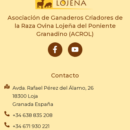
Asociación de Ganaderos Criadores de
la Raza Ovina Lojeña del Poniente
Granadino (ACROL)
F
Y
a
o
c
u
e
t
b
u
Contacto
o
b
o
e
Avda. Rafael Pérez del Álamo, 26
k
18300 Loja
-
Granada España
f
+34 638 835 208
+34 671 930 221