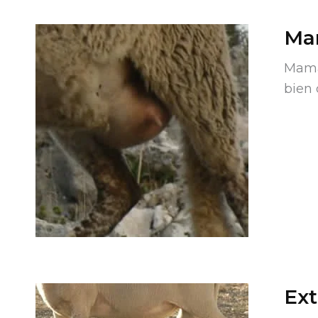
Ma
Mama 
bien 
Ex