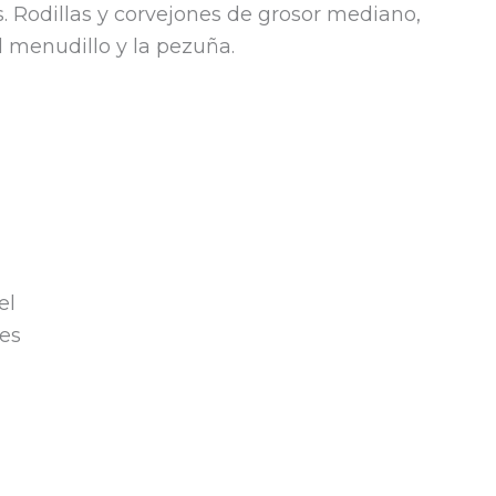
 Rodillas y corvejones de grosor mediano,
l menudillo y la pezuña.
el
res