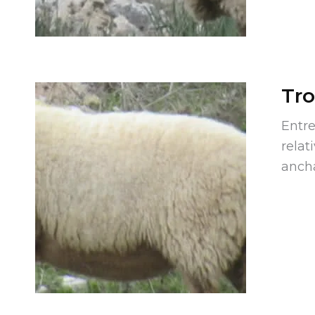
Tr
Entre
relat
ancha