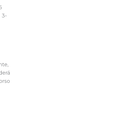
6
 3-
nte,
derá
orso