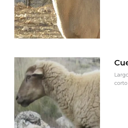
Cue
Largo
corto