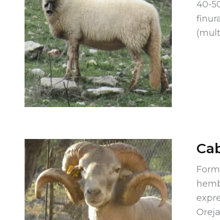
40-50
finur
(mult
Ca
Forma
hembr
expre
Oreja