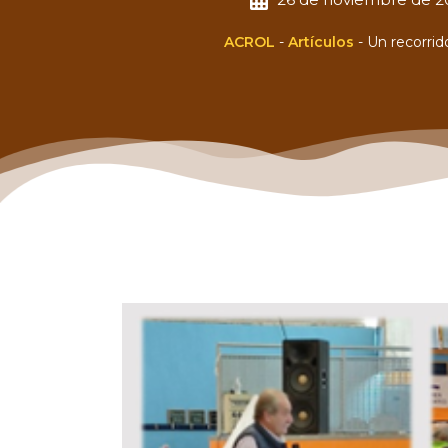
ACROL
-
Artículos
-
Un recorrid