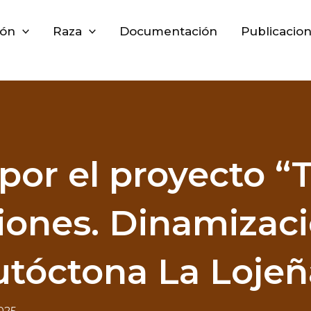
ión
Raza
Documentación
Publicacio
 por el proyecto “
iones. Dinamizaci
utóctona La Lojeñ
025