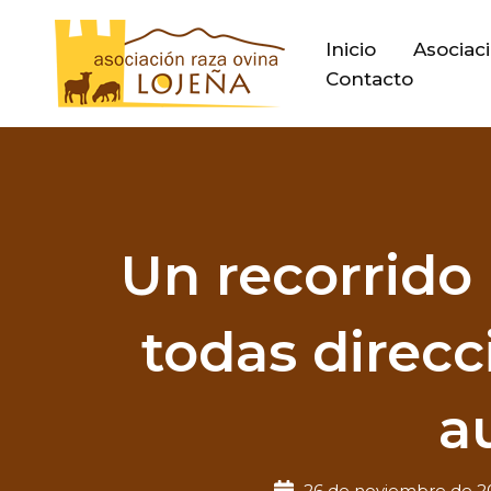
Ir
al
Inicio
Asociac
contenido
Contacto
Un recorrido
todas direcc
a
26 de noviembre de 2