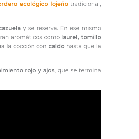
ordero ecológico lojeño
tradicional,
cazuela
y se reserva. En ese mismo
oran aromáticos como
laurel, tomillo
úa la cocción con
caldo
hasta que la
pimiento rojo y ajos
, que se termina