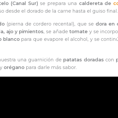
elo (Canal Sur)
se prepara una
caldereta de
c
o desde el dorado de la carne hasta el guiso final.
do
(pierna de cordero recental), que se
dora en 
la, ajo y pimientos
, se añade
tomate
y se incorp
o blanco
para que evapore el alcohol, y se contin
uestra una guarnición de
patatas doradas
con
y
orégano
para darle más sabor.