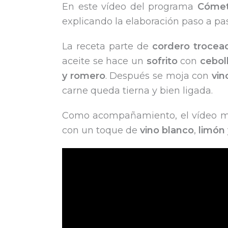
En este vídeo del programa
Cómet
explicando la elaboración paso a pas
La receta parte de
cordero trocea
aceite se hace un
sofrito
con
cebol
y romero
. Después se moja con
vin
carne queda tierna y bien ligada.
Como acompañamiento, el vídeo m
con un toque de
vino blanco
,
limón