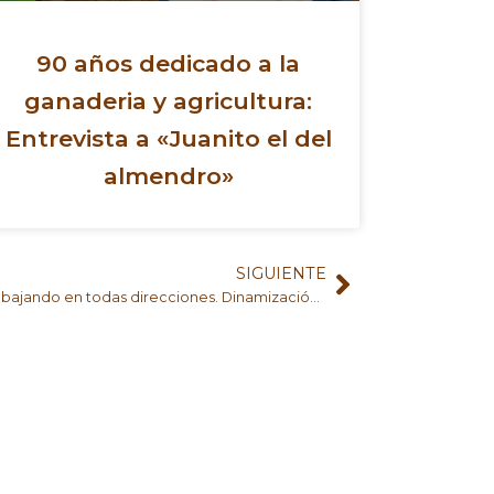
90 años dedicado a la
ganaderia y agricultura:
Entrevista a «Juanito el del
almendro»
SIGUIENTE
Siguiente
Un recorrido por el proyecto “Trabajando en todas direcciones. Dinamización de la raza autóctona La Lojeña”