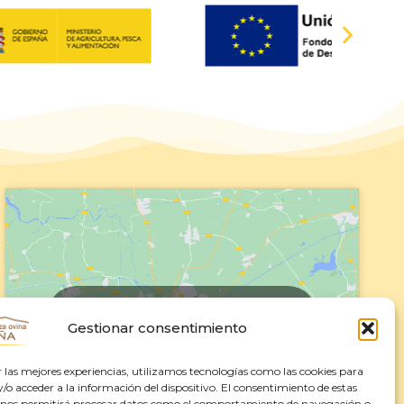
Haz clic para aceptar cookies de
marketing y permitir este contenido
Gestionar consentimiento
r las mejores experiencias, utilizamos tecnologías como las cookies para
o acceder a la información del dispositivo. El consentimiento de estas
 nos permitirá procesar datos como el comportamiento de navegación o